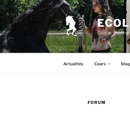
Aller
au
contenu
ECOL
principal
Cirque, théâtre
Actualités
Cours
Stag
FORUM