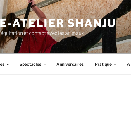
E-ATELIER SHANJU
, équitation et contact avec les animaux
es
Spectacles
Anniversaires
Pratique
A