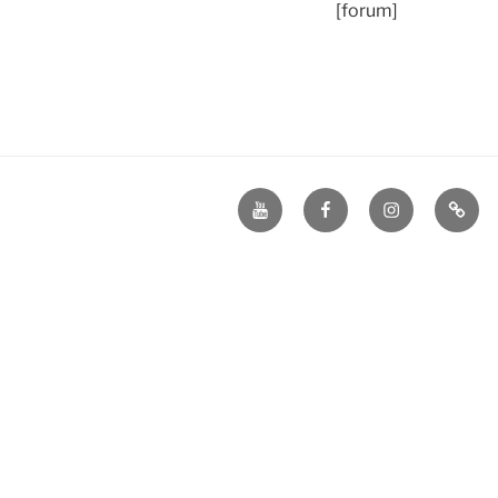
[forum]
YouTube
Facebook
Instagram
TikTo