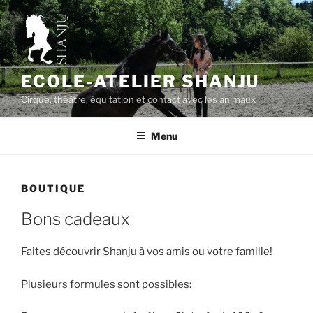
Aller
au
contenu
principal
ECOLE-ATELIER SHANJU
Cirque, théâtre, équitation et contact avec les animaux
Menu
BOUTIQUE
Bons cadeaux
Faites découvrir Shanju à vos amis ou votre famille!
Plusieurs formules sont possibles: