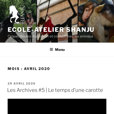
Aller
au
contenu
principal
ECOLE-ATELIER SHANJU
Cirque, théâtre, équitation et contact avec les animaux
Menu
MOIS :
AVRIL 2020
PUBLIÉ
29 AVRIL 2020
LE
Les Archives #5 | Le temps d’une carotte