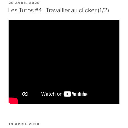
PUBLIÉ
20 AVRIL 2020
LE
Les Tutos #4 | Travailler au clicker (1/2)
PUBLIÉ
19 AVRIL 2020