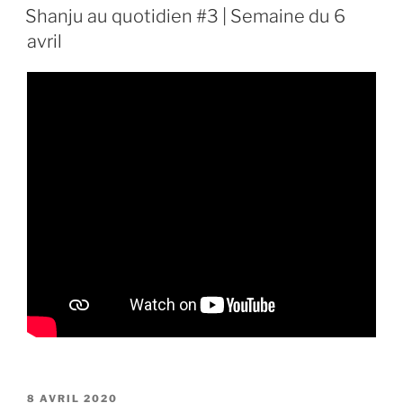
LE
Shanju au quotidien #3 | Semaine du 6
avril
PUBLIÉ
8 AVRIL 2020