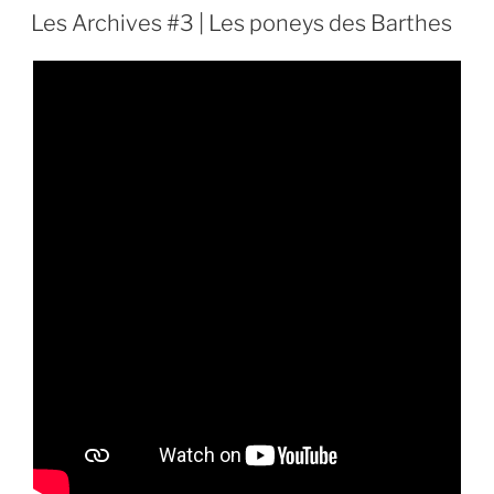
LE
Les Archives #3 | Les poneys des Barthes