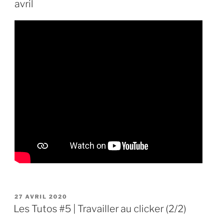
avril
PUBLIÉ
27 AVRIL 2020
LE
Les Tutos #5 | Travailler au clicker (2/2)