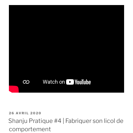
PUBLIÉ
26 AVRIL 2020
LE
Shanju Pratique #4 | Fabriquer son licol de
comportement