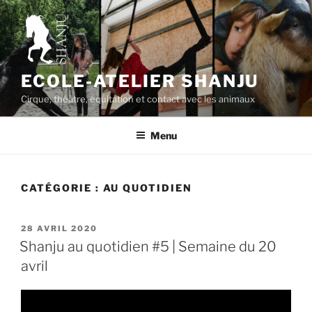
Aller
au
contenu
principal
ECOLE-ATELIER SHANJU
Cirque, théâtre, équitation et contact avec les animaux
Menu
CATÉGORIE :
AU QUOTIDIEN
PUBLIÉ
28 AVRIL 2020
LE
Shanju au quotidien #5 | Semaine du 20
avril