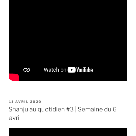
PUBLIÉ
11 AVRIL 2020
LE
Shanju au quotidien #3 | Semaine du 6
avril