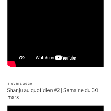
PUBLIÉ
4 AVRIL 2020
LE
Shanju au quotidien #2 | Semaine du 30
mars