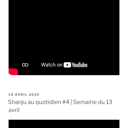
PUBLIÉ
19 AVRIL 2020
LE
Shanju au quotidien #4 | Semaine du 13
avril