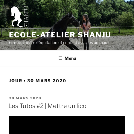
Aller
au
contenu
principal
ECOLE-ATELIER SHANJU
Cirque, théâtre, équitation et contact avec les animaux
Menu
JOUR :
30 MARS 2020
PUBLIÉ
30 MARS 2020
LE
Les Tutos #2 | Mettre un licol